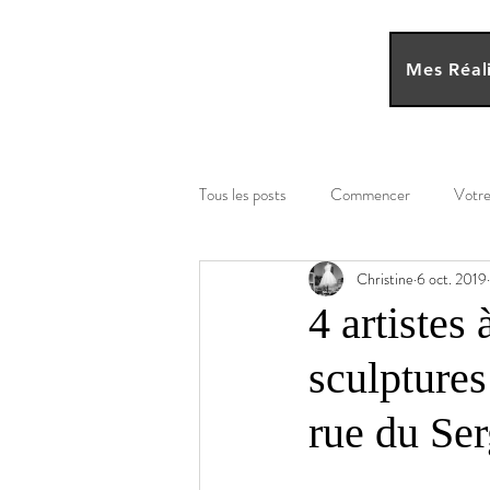
Cédric MOTTE
Mes Réali
Sculpteur
Tous les posts
Commencer
Votr
Christine
6 oct. 2019
4 artistes 
sculpture
rue du Se