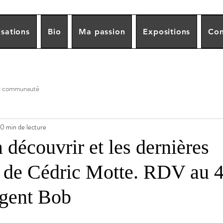
sations
Bio
Ma passion
Expositions
Con
e communauté
0 min de lecture
à découvrir et les dernières
s de Cédric Motte. RDV au 4
rgent Bob