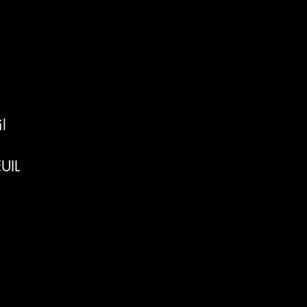
il
UIL